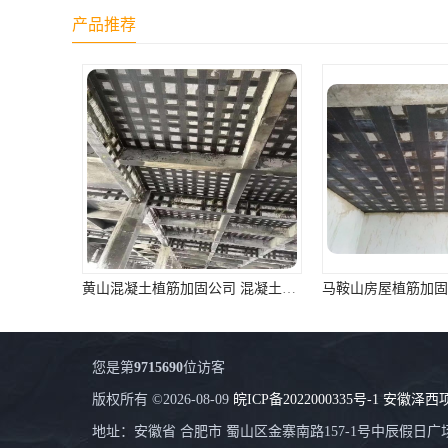
产品推荐
黄山混凝土植筋加固公司 混凝土结构加固 资质齐全 施工队案例经验..
您是第
9715690
位访客
版权所有 ©2026-08-09
皖ICP备2022000335号-1
安徽泽西
地址：安徽省 合肥市 蜀山区金寨南路157-1号中辰假日广场8