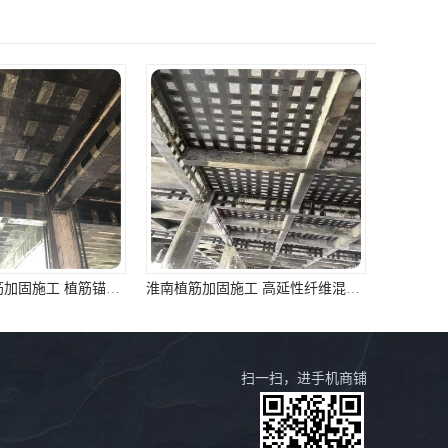
吉安混凝土植筋加固施工 植筋锚固 资质齐全 施工队案例经验..
淮南植筋加固施工 高延性纤维混凝土加固 资质齐全 施工队案例经验..
扫一扫，进手机商铺