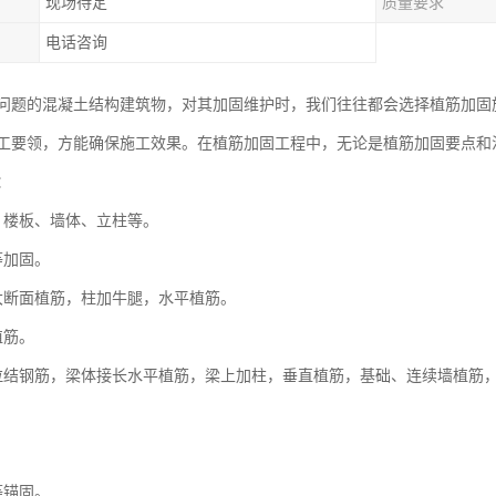
现场待定
质量要求
电话咨询
问题的混凝土结构建筑物，对其加固维护时，我们往往都会选择植筋加固
工要领，方能确保施工效果。在植筋加固工程中，无论是植筋加固要点和
：
、楼板、墙体、立柱等。
等加固。
大断面植筋，柱加牛腿，水平植筋。
植筋。
拉结钢筋，梁体接长水平植筋，梁上加柱，垂直植筋，基础、连续墙植筋
。
等锚固。