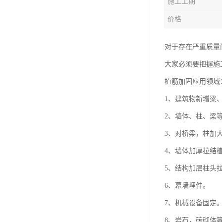
施工工期
价格
对于存在严重质量
大家必须要把握施
植筋加固应用领域
1、建筑物新增梁
2、墙体、柱、梁
3、对桥梁，柱加
4、墙体加厚拉结
5、结构加层柱头
6、幕墙埋件。
7、机械设备固定
8、岩石，砖砌体