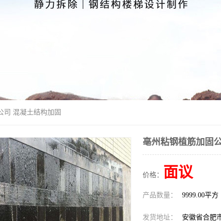
公司 混凝土结构加固
亳州粘钢植筋加固公
面议
价格：
产品数量：
9999.00平方
发货地址：
安徽省合肥