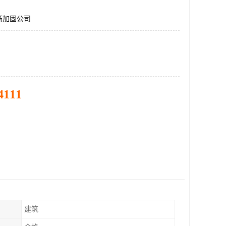
筋加固公司
4111
建筑