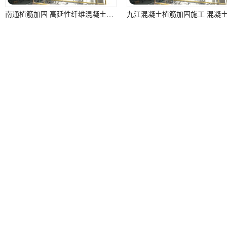
南通植筋加固 高延性纤维混凝土加固 资质齐全 施工队案例经验..
马鞍山房屋植筋加固施工电话 高延性纤维混凝土加固 资质齐全 施工队案例经验..