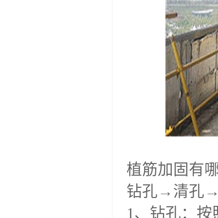
植筋加固有
钻孔→清孔
1、钻孔：按