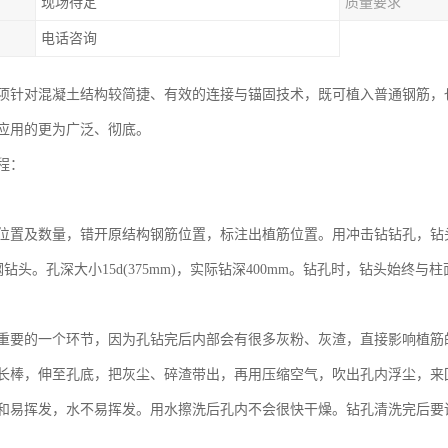
现场待定
质量要求
电话咨询
项针对混凝土结构较简捷、有效的连接与锚固技术，既可植入普通钢筋，
应用的更为广泛、彻底。
程：
位置及数量，错开原结构钢筋位置，标注出植筋位置。用冲击钻钻孔，钻头
钢钻头。孔深大小15d(375mm)，实际钻深400mm。钻孔时，钻头始终与
重要的一个环节，因为孔钻完后内部会有很多灰粉、灰渣，直接影响植筋
长棒，伸至孔底，把灰尘、碎渣带出，再用压缩空气，吹出孔内浮尘，来
和易挥发，水不易挥发。用水擦洗后孔内不会很快干燥。钻孔清洗完后要