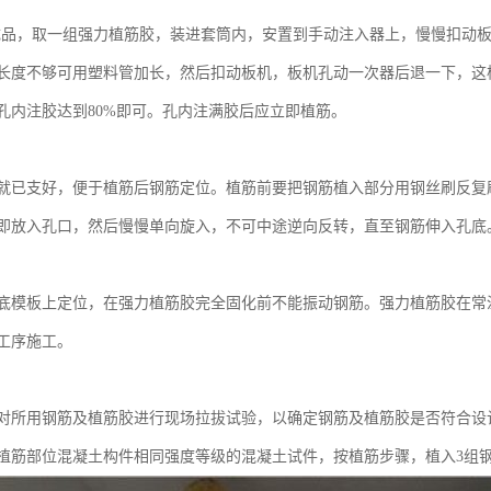
成品，取一组强力植筋胶，装进套筒内，安置到手动注入器上，慢慢扣动
长度不够可用塑料管加长，然后扣动板机，板机孔动一次器后退一下，这
孔内注胶达到80%即可。孔内注满胶后应立即植筋。
就已支好，便于植筋后钢筋定位。植筋前要把钢筋植入部分用钢丝刷反复
即放入孔口，然后慢慢单向旋入，不可中途逆向反转，直至钢筋伸入孔底
底模板上定位，在强力植筋胶完全固化前不能振动钢筋。强力植筋胶在常
工序施工。
对所用钢筋及植筋胶进行现场拉拔试验，以确定钢筋及植筋胶是否符合设
植筋部位混凝土构件相同强度等级的混凝土试件，按植筋步骤，植入3组