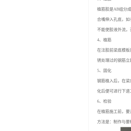
植筋胶是AB组分
合嘴伸入孔底，如
不能使胶液外流，
4、植筋
在注胶前梁底模板
锈处理过的钢筋立
5、固化
钢筋植入后，在梁
化后便可进行下道
6、检验
在植筋施工前，要
方法是：制作与要