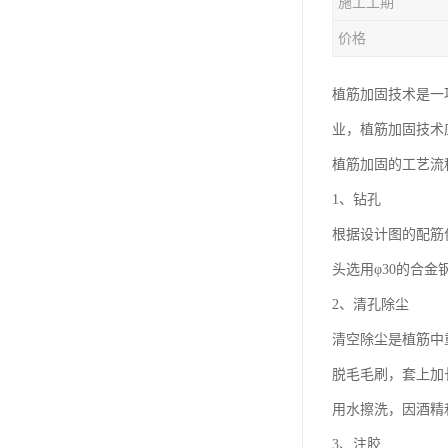
施工工期
价格
植筋加固技术是一
业，植筋加固技术
植筋加固的工艺流
1、钻孔
根据设计图的配筋
头选用φ30的合金
2、清孔除尘
清空除尘是植筋中
脱毛毛刷，套上加
用水擦洗，因酒精
3、注胶