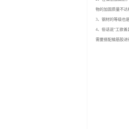
物的加固质量不达
3、钢材的等级也
4、俗话说“工欲
需要搭配植筋胶进