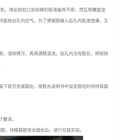
板机，排出铂包口处较稀的胶液废弃不用，然后将螺旋混
样能排出孔内空气。为了使钢筋植入后孔内胶液饱满，又
刷，清除锈污，再用酒精清洗。钻孔内注完胶后，把经除
。
温下就可完成固化，按胶水说明书中设定固化时间待其固
计要求。
钢筋，待植筋胶完全固化后，进行拉拔实验。