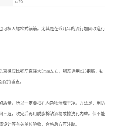
合格
也可植入螺栓式锚筋。尤其是在近几年的流行加固改造行
直径应比钢筋直径大5mm左右，钢筋选用φ25钢筋，钻
柱面保持垂直。
的质量，所以一定要把孔内杂物清理干净。方法是：用防
回三遍，吹完后再用脱脂棉沾酒精或擦洗孔内壁。但不能
请设计等有关单位验收，合格后方可注胶。