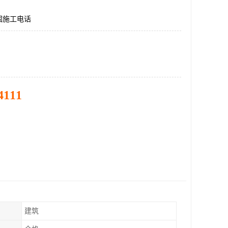
固施工电话
4111
建筑