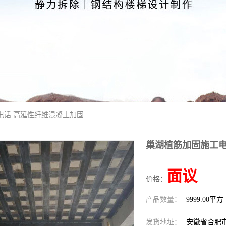
电话 高延性纤维混凝土加固
巢湖植筋加固施工电
面议
价格：
产品数量：
9999.00平方
发货地址：
安徽省合肥