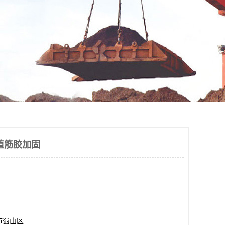
植筋胶加固
市蜀山区