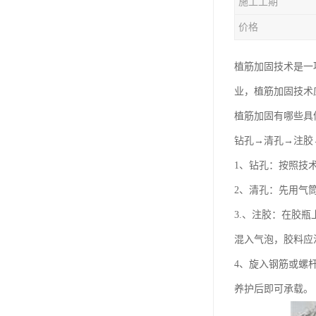
施工工期
价格
植筋加固技术是一
业，植筋加固技术
植筋加固有哪些具
钻孔→清孔→注胶
1、钻孔：按照技
2、清孔：先用气
3.、注胶：在胶
混入气泡，胶料应注
4、旋入钢筋或螺
养护后即可承载。