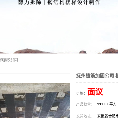
 植筋胶加固
抚州植筋加固公司 
面议
价格：
产品数量：
9999.00平方
发货地址：
安徽省合肥