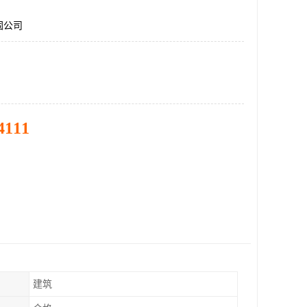
固公司
4111
建筑