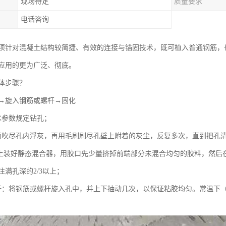
现场待定
质量要求
电话咨询
项针对混凝土结构较简捷、有效的连接与锚固技术，既可植入普通钢筋，
应用的更为广泛、彻底。
体步骤？
→旋入钢筋或螺杆→固化
术参数规定钻孔；
筒吹尽孔内浮灰，再用毛刷刷尽孔壁上附着的灰尘，反复多次，直到把孔
瓶上装好静态混合器，用胶口先少量挤掉前端部分未混合均匀的胶料，然后
满孔深的2/3以上；
杆：将钢筋或螺杆旋入孔中，并上下抽动几次，以保证粘胶均匀。常温下（