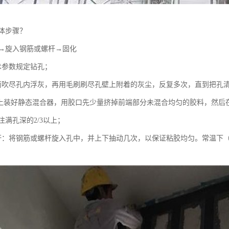
体步骤？
→旋入钢筋或螺杆→固化
术参数规定钻孔；
筒吹尽孔内浮灰，再用毛刷刷尽孔壁上附着的灰尘，反复多次，直到把孔
瓶上装好静态混合器，用胶口先少量挤掉前端部分未混合均匀的胶料，然后
满孔深的2/3以上；
杆：将钢筋或螺杆旋入孔中，并上下抽动几次，以保证粘胶均匀。常温下（