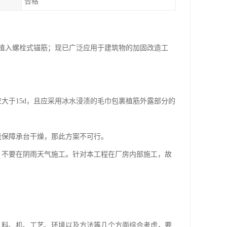
合格
植入螺栓式锚筋；现已广泛应用于建筑物的加固改造工
大于15d，且应采用冰水浸渍的毛巾包裹植筋外露部分的
能保障承台干燥，那此方案不可行。
，不要在阴雨天气施工。针对本工程在厂房内部施工，故
、料、机、工艺、环境以及方法等几个方面综合考虑，要