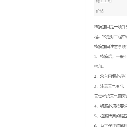
施工工期
价格
植筋加固是一项针
程。它是对工程中
植筋加固注意事项
1、植筋后，一般
根部。
2、承台围堰必须
3、注意天气变化
无需考虑天气因素
4、钢筋必须按要
5、植筋所用的锚
6、为了保证植筋