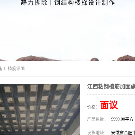
施工 植筋锚固
江西粘钢植筋加固施
面议
价格：
产品数量：
9999.00平方
发货地址：
安徽省合肥