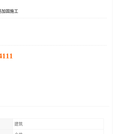
筋加固施工
4111
建筑