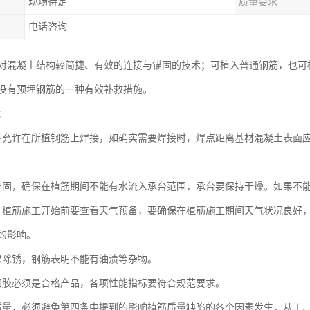
现场待定
质量要求
电话咨询
对混凝土结构较简捷、有效的连接与锚固的技术；可植入普通钢筋，也可
没有预埋钢筋的一种有效补救措施。
：
不允许在所植钢筋上焊接，如确实需要焊接时，焊点距离基材混凝土表面应
牢固，确保在植筋期间不能有水流入承台范围，承台要保持干燥。如果不
，植筋施工开始前要查看天气预备，要确保在植筋施工期间天气状况良好
的影响。
求除锈，钢筋表明不能有油渍等杂物。
固胶必须是合格产品，各项性能指标要符合规范要求。
质量，必须避免第四条中提到的影响植筋质量缺陷的各个因素发生，从工