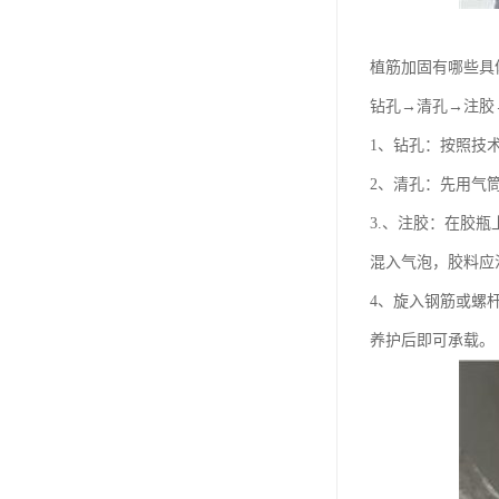
植筋加固有哪些具
钻孔→清孔→注胶
1、钻孔：按照技
2、清孔：先用气
3.、注胶：在胶
混入气泡，胶料应注
4、旋入钢筋或螺
养护后即可承载。