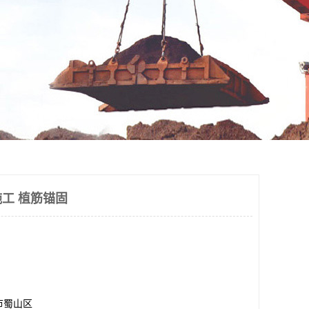
工 植筋锚固
市蜀山区