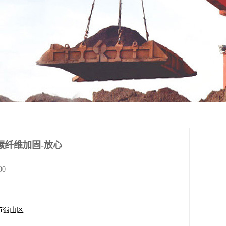
碳纤维加固-放心
00
市蜀山区