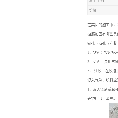
施工工期
价格
在实际的施工中，
植筋加固有哪些具
钻孔→清孔→注胶
1、钻孔：按照技
2、清孔：先用气
3.、注胶：在胶
混入气泡，胶料应注
4、旋入钢筋或螺
养护后即可承载。