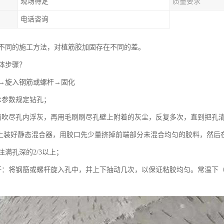
现场待定
质量要求
电话咨询
不同的施工方法，对植筋胶加固存在不同的差。
体步骤？
→旋入钢筋或螺杆→固化
术参数规定钻孔；
筒吹尽孔内浮灰，再用毛刷刷尽孔壁上附着的灰尘，反复多次，直到把孔
瓶上装好静态混合器，用胶口先少量挤掉前端部分未混合均匀的胶料，然后
满孔深的2/3以上；
杆：将钢筋或螺杆旋入孔中，并上下抽动几次，以保证粘胶均匀。常温下（