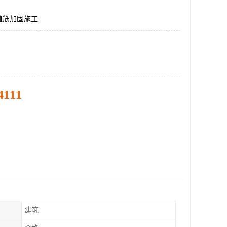
植筋加固施工
4111
建筑