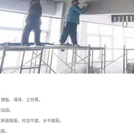
：
、楼板、墙体、立柱等。
等加固。
大断面植筋，柱加牛腿，水平植筋。
植筋。