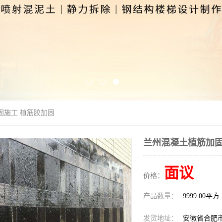
固施工 植筋胶加固
兰州混凝土植筋加固
面议
价格：
产品数量：
9999.00平方
发货地址：
安徽省合肥