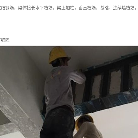
拉结钢筋，梁体接长水平植筋，梁上加柱，垂直植筋，基础、连续墙植筋
。
等锚固。