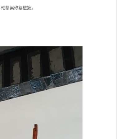
，预制梁修复植筋。