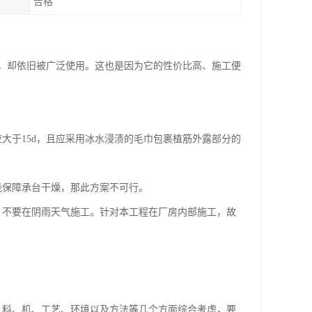
合格
，却依旧被广泛使用。这也是因为它的性价比高、施工便
大于15d，且应采用冰水浸渍的毛巾包裹植筋外露部分的
能保障承台干燥，那此方案不可行。
，不要在阴雨天气施工。针对本工程在厂房内部施工，故
、料、机、工艺、环境以及方法等几个方面综合考虑，要