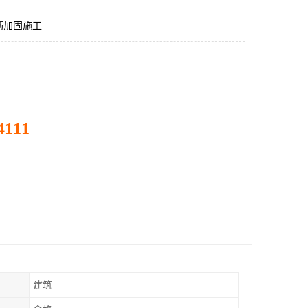
筋加固施工
4111
建筑