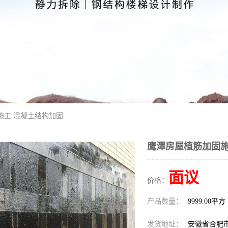
施工 混凝土结构加固
鹰潭房屋植筋加固施
面议
价格：
产品数量：
9999.00平方
发货地址：
安徽省合肥