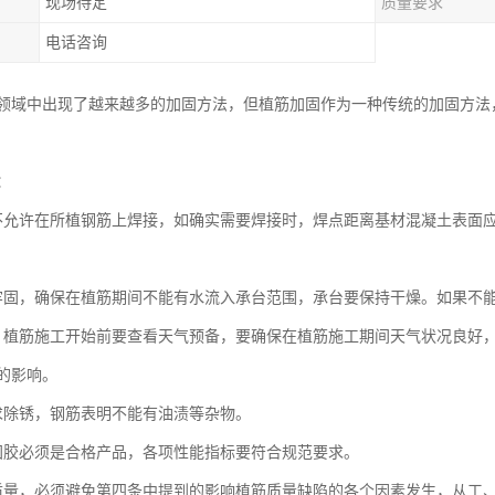
现场待定
质量要求
电话咨询
领域中出现了越来越多的加固方法，但植筋加固作为一种传统的加固方法
：
不允许在所植钢筋上焊接，如确实需要焊接时，焊点距离基材混凝土表面应
牢固，确保在植筋期间不能有水流入承台范围，承台要保持干燥。如果不
，植筋施工开始前要查看天气预备，要确保在植筋施工期间天气状况良好
的影响。
求除锈，钢筋表明不能有油渍等杂物。
固胶必须是合格产品，各项性能指标要符合规范要求。
质量，必须避免第四条中提到的影响植筋质量缺陷的各个因素发生，从工