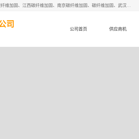
安徽泽西项目管理有限公司主营安徽合肥碳纤维加固、阜阳碳纤维加固、江西碳纤维加固、南京碳纤维加固、碳纤维加固、武汉碳纤维加固等业务，业务覆盖范围：安徽合肥、阜阳、江西、南京、武汉等区域。公司在钢筋混凝土结构改造加固、砌体结构改造加固、设计变更、结构改造加固、质量缺陷加固、地基加固等各加固改造领域具有优良的设计及施工经验。
公司
公司首页
供应商机
客户案例
荣誉认证