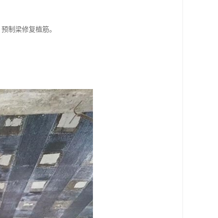
，预制梁修复植筋。