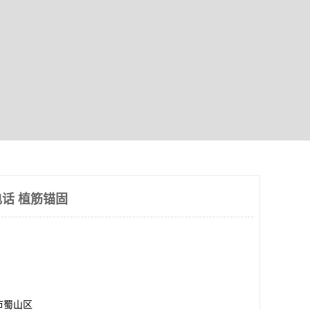
话 植筋锚固
市蜀山区