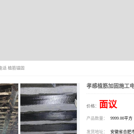
电话 植筋锚固
孝感植筋加固施工电
面议
价格：
产品数量：
9999.00平方
发货地址：
安徽省合肥