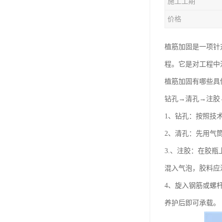
施工工期
价格
植筋加固是一项针
程。它是对工程中
植筋加固有哪些具
钻孔→清孔→注胶
1、钻孔：按照技
2、清孔：先用气
3.、注胶：在胶
混入气泡，胶料应注
4、旋入钢筋或螺
养护后即可承载。