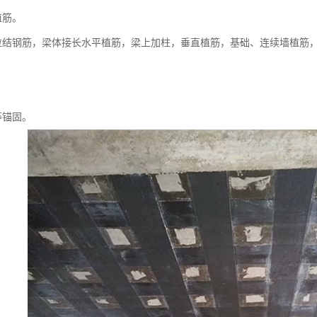
植筋。
拉结钢筋，梁体接长水平植筋，梁上加柱，垂直植筋，基础、连续墙植筋
。
等锚固。