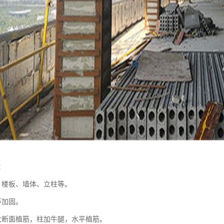
：
、楼板、墙体、立柱等。
等加固。
大断面植筋，柱加牛腿，水平植筋。