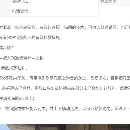
现场待定
质量要求
电话咨询
对混凝土结构较简捷、有效的连接与锚固的技术；可植入普通钢筋，也可
没有预埋钢筋的一种有效补救措施。
体步骤？
→旋入钢筋或螺杆→固化
术参数规定钻孔；
筒吹尽孔内浮灰，再用毛刷刷尽孔壁上附着的灰尘，反复多次，直到把孔
瓶上装好静态混合器，用胶口先少量挤掉前端部分未混合均匀的胶料，然后
满孔深的2/3以上；
杆：将钢筋或螺杆旋入孔中，并上下抽动几次，以保证粘胶均匀。常温下（