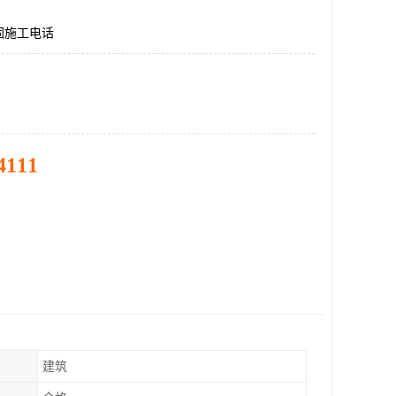
固施工电话
4111
建筑