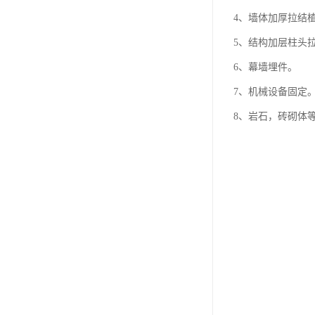
4、墙体加厚拉结
5、结构加层柱头
6、幕墙埋件。
7、机械设备固定
8、岩石，砖砌体