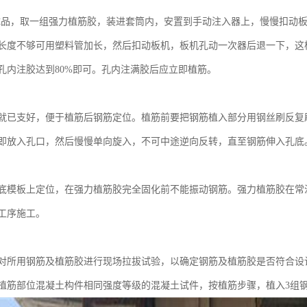
成品，取一组强力植筋胶，装进套筒内，安置到手动注入器上，慢慢扣动
长度不够可用塑料管加长，然后扣动板机，板机孔动一次器后退一下，这
孔内注胶达到80%即可。孔内注满胶后应立即植筋。
就已支好，便于植筋后钢筋定位。植筋前要把钢筋植入部分用钢丝刷反复
即放入孔口，然后慢慢单向旋入，不可中途逆向反转，直至钢筋伸入孔底
底模板上定位，在强力植筋胶完全固化前不能振动钢筋。强力植筋胶在常
工序施工。
对所用钢筋及植筋胶进行现场拉拔试验，以确定钢筋及植筋胶是否符合设
植筋部位混凝土构件相同强度等级的混凝土试件，按植筋步骤，植入3组