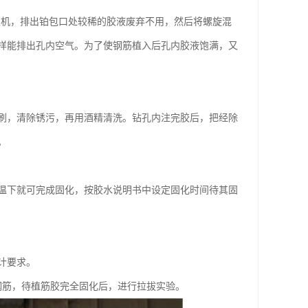
板机，排出铂包口处较稀的胶液废弃不用，然后将螺旋混
样能排出孔内空气。为了使钢筋植入后孔内胶液饱满，又
刷，清除锈污，再用酒精清洗。钻孔内注完胶后，把经除
。
温下就可完成固化，按胶水说明书中设定固化时间待其固
计要求。
钢筋，待植筋胶完全固化后，进行拉拔实验。