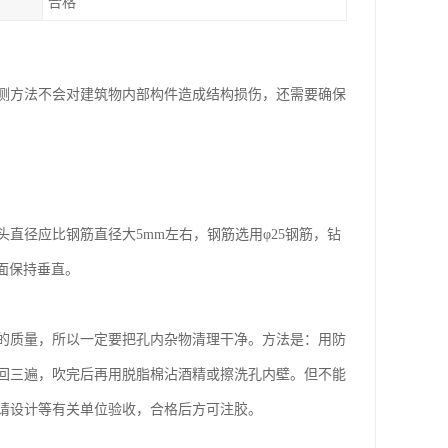
合格
测方法不会对建筑物内部构件造成结构损伤，还需要确保
直径应比钢筋直径大5mm左右，钢筋选用φ25钢筋，钻
柱面保持垂直。
的质量，所以一定要把孔内杂物清理干净。方法是：用防
回三遍，吹完后再用脱脂棉沾酒精或擦洗孔内壁。但不能
请设计等有关单位验收，合格后方可注胶。