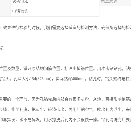
现场待定
质量要求
电话咨询
工效果进行检验的时候，我们需要选择适宜的检测方法，确保所选择的检
。
程：
位置及数量，错开原结构钢筋位置，标注出植筋位置。用冲击钻钻孔，钻头
钢钻头。孔深大小15d(375mm)，实际钻深400mm。钻孔时，钻头始终与
重要的一个环节，因为孔钻完后内部会有很多灰粉、灰渣，直接影响植筋
长棒，伸至孔底，把灰尘、碎渣带出，再用压缩空气，吹出孔内浮尘，来
和易挥发，水不易挥发。用水擦洗后孔内不会很快干燥。钻孔清洗完后要