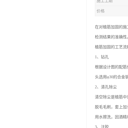
施工工期
价格
在对植筋加固的施
检测结果的准确性
植筋加固的工艺流
1、钻孔
根据设计图的配筋
头选用φ30的合金
2、清孔除尘
清空除尘是植筋中
脱毛毛刷，套上加
用水擦洗，因酒精
3、注胶