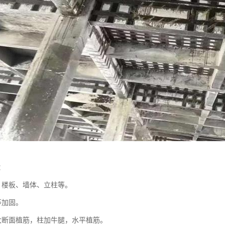
：
、楼板、墙体、立柱等。
等加固。
大断面植筋，柱加牛腿，水平植筋。