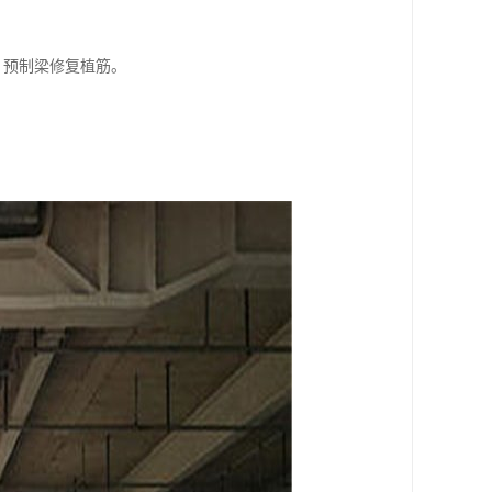
，预制梁修复植筋。