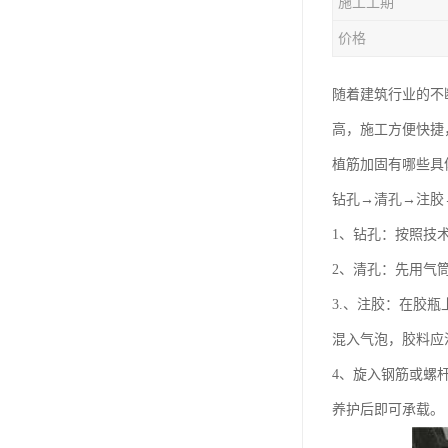
施工工期
价格
随着建筑行业的不
高，施工方便快捷
植筋加固有哪些具
钻孔→清孔→注胶
1、钻孔：按照技
2、清孔：先用气
3.、注胶：在胶
混入气泡，胶料应注
4、旋入钢筋或螺
养护后即可承载。