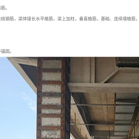
植筋。
拉结钢筋，梁体接长水平植筋，梁上加柱，垂直植筋，基础、连续墙植筋
。
等锚固。