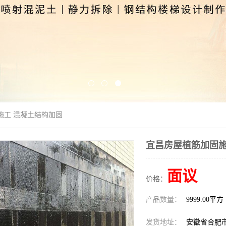
施工 混凝土结构加固
宜昌房屋植筋加固施
面议
价格：
产品数量：
9999.00平方
发货地址：
安徽省合肥