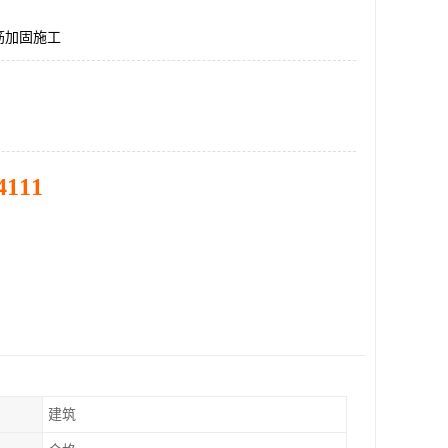
筋加固施工
4111
建筑