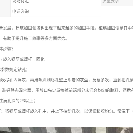
现场待定
质量要求
电话咨询
断发展，建筑加固领域也出现了越来越多的加固手段。植筋加固便是其中
，有助于提升施工效率等多方面优势。
体步骤？
→旋入钢筋或螺杆→固化
术参数规定钻孔；
筒吹尽孔内浮灰，再用毛刷刷尽孔壁上附着的灰尘，反复多次，直到把孔
瓶上装好静态混合器，用胶口先少量挤掉前端部分未混合均匀的胶料，然后
满孔深的2/3以上；
杆：将钢筋或螺杆旋入孔中，并上下抽动几次，以保证粘胶均匀。常温下（