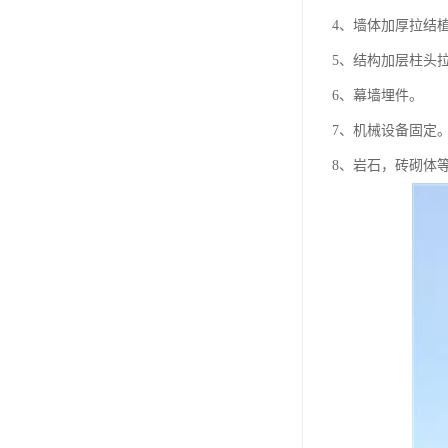
4、墙体加厚拉结
5、结构加层柱头
6、幕墙埋件。
7、机械设备固定
8、岩石，砖砌体