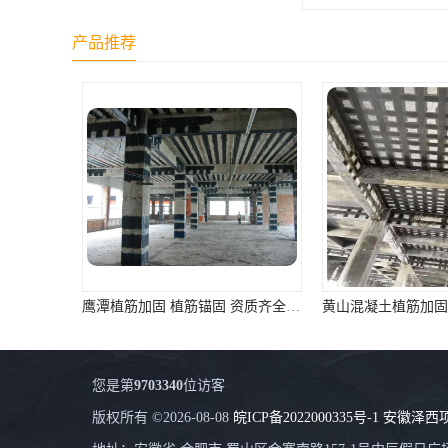
产品推荐
黄山混凝土植筋加固公司 混凝土结构加固 资质齐全 施工队案例经验..
您是第
9703340
位访客
版权所有 ©2026-08-08
皖ICP备2022000335号-1
安徽泽西