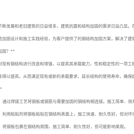
不断发展和老旧建筑的日益增多，建筑抗震和结构加固的需求日益凸显。
造加固设计和施工实践经验，为客户提供了的钢结构加固方案，解决了建
加固？**
对现有钢结构进行改造和增强，以提高其承载能力、性和稳定性的一项工
性得以提高，从而满足现有或新的承载要求，延长结构的使用寿命，确保
*
固**：通过焊接工艺将钢板或钢筋与需要加固的钢结构相连接。施工简单、
固**：利用粘贴剂将钢板粘贴在钢结构表面上，施工快速、耐久性好，但对
固**：将钢板包裹在钢结构周围，施工简单、耐久性好，但可能影响美观。