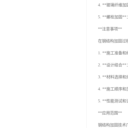
4. **玻璃纤
5. **螺栓加
**注意事项**
在钢结构加固过
1. **施工准
2. **设计结
3. **材料选
4. **施工顺
5. **性能测
**应用范围**
钢结构加固技术