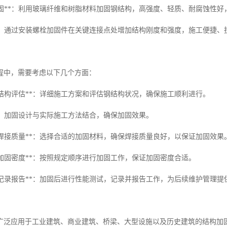
维加固**：利用玻璃纤维和树脂材料加固钢结构，高强度、轻质、耐腐蚀性
固**：通过安装螺栓加固件在关键连接点处增加结构刚度和强度，施工便捷
程中，需要考虑以下几个方面：
备和结构评估**：详细施工方案和评估钢结构状况，确保施工顺利进行。
合**：加固设计与实际施工方法结合，确保加固效果。
择和焊接质量**：选择合适的加固材料，确保焊接质量良好，以保证加固效果
序和加固密度**：按照规定顺序进行加固工作，保证加固密度合适。
试和记录报告**：加固后进行性能测试，记录并报告工作，为后续维护管理提
广泛应用于工业建筑、商业建筑、桥梁、大型设施以及历史建筑的结构加