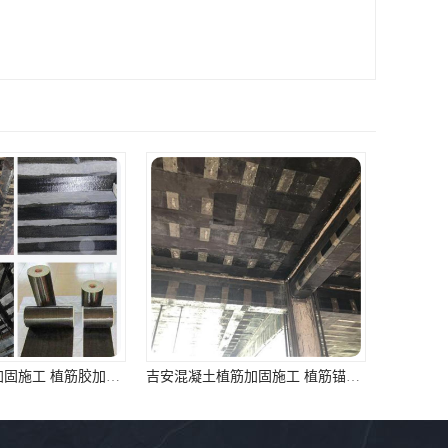
滁州房屋植筋加固施工 植筋胶加固 资质齐全 施工队案例经验..
吉安混凝土植筋加固施工 植筋锚固 资质齐全 施工队案例经验..