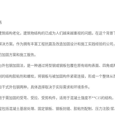
话
建筑结构老化，建筑物结构的已成为人们越来越重视的问题。在这个背景
解决方案。作为拥有丰富工程抗震及改造加固设计和施工实践经验的公司
的加固方案和施工服务。
为外包钢加固法，是一种通过将型钢或钢板包覆在原有结构表面、四角或
制的结构胶粘剂和螺栓，将钢板与被加固构件紧密连接，形成一个整体从
和干式外包钢两种，具体选择取决于实际需求和环境条件。
用于需加固的受弯、受拉、受剪构件，适用于混凝土强度不**C15的结
程包括混凝土基层处理、固定钢板、钢板封缝、胶粘剂配制、压力注胶/